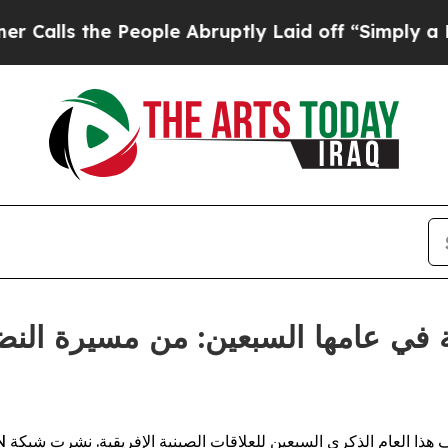
the People Abruptly Laid off “Simply a Math P
هذا العام الذكرى السبعين للعلاقات الصينية الإفريقية. نشرت شبكة
N