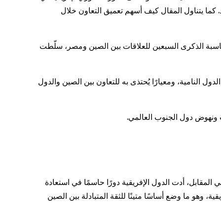
ما يتناول المقال كيف أسهم تعميق التعاون خلال
مناسبة الذكرى السبعين للعلاقات بين الصين ومصر، سلّطت
ل النامية، ومعيارًا يُحتذى به للتعاون بين الصين والدول
 ونهوض دول الجنوب العالمي.
لمقابل، أدت الدول الإفريقية دورًا حاسمًا في استعادة
م المتحدة عام 1971، فمن أصل 76 صوتًا مؤيدًا للقرار، جاء 26 صوتًا من دول إفريقية، وهو ما وضع أساسًا متينًا للثقة المتبادلة بين الصين