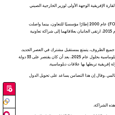
ًا ممتدًا منذ 36 عامًا يقضي بجعل القارة الإفريقية الوجهة الأولى لوزير الخارجية الصيني
(F
عام 2000 إطارًا مؤسسيًا للتعاون، بينما واصلت
سياسة الصين تجاه إفريقيا، المبنية على الصدق والنتائج الملموسة والصداقة وحسن النية، توجيه العلاقات الثنائية نحو الأمام. في عام 2015، ارتقى الجانبان بعلاقاتهما إلى شراكة تعاونية
سك في جميع الظروف، يتمتع بمستقبل مشترك في العصر الجديد.
كما وسّعت الصين نطاق الإعفاء من الرسوم الجمركية ليشمل جميع الدول الإفريقية البالغ عددها 53 دولة التي تربطها بها علاقات دبلوماسية بحلول عام 2025، بعد أن كان يقتصر على 33 دولة
 إفريقية تربطها بها علاقات دبلوماسية.
المي
.
وقال إن هذا التضامن يساعد على تحويل الدول
هذه الشراكة.