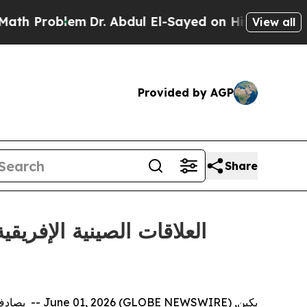
roblem
Dr. Abdul El-Sayed on Historic Michigan Wi
View all
Provided by AGP
Share
بكين, June 01, 2026 (GLOBE NEWSWIRE) --
يصادف 