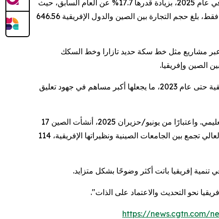
وفقًا للبيانات الصادرة عن الإدارة العامة للجمارك الصينية، بلغ حجم التجارة بين الصين وإفريقيا رقمًا قياسيًا قدره 348 مليار دولار في عام 2025، بزيادة قدرها 17.7% عن العام السابق، حيث
، ففي الربع الأول فقط، بلغ حجم التجارة بين الصين والدول الإفريقية 646.56
 عبر مشاريع مثل خط سكة حديد تازارا وخط السكك
ن الصين وإفريقيا.
وفقًا لوزارة الخارجية الصينية، وقّعت الصين اتفاقيات لتخفيف عبء الديون أو توصلت إلى تفاهمات في هذا الشأن مع 19 دولة إفريقية حتى عام 2023، ما يجعلها أكبر مساهم في جهود تعليق
وفي السياق نفسه، درّبت الصين عشرات الآلاف من المهنيين الأفارقة من خلال المنح الدراسية والتدريب المهني وبرامج التبادل التعليمي. واعتبارًا من يونيو/حزيران 2025، أنشأت الصين 17
في 15 دولة إفريقية، في حين ربطت خطة التعاون الجامعي بين الصين وإفريقيا، وهي مبادرة للتعليم العالي تجمع بين الجامعات الصينية ونظيراتها الإفريقية، 114
تنمية إفريقيا باتت أكثر وضوحًا بشكل متزايد.
ريقيا نحو التحديث والاعتماد على الذات
."
https://news.cgtn.com/n