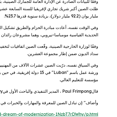
ظلت الصين أكبر شريك تجاري لإفريقيا للسنة السابعة عشرة
مليار يوان (92.2 مليار دولار)، بزيادة سنوية قدرها 23.7
.%
وفي الوقت نفسه، أعادت مبادرة الحزام والطريق تشكيل ال
الحديدية القياسية مومباسا-نيروبي، وهما مشروعان رائدان ي
سداد الديون ضمن إطار مجموعة العشرين.
ورشة عمل باسم
"Luban"
مؤسسة للتعليم العالي.
قال
Paul Frimpong
، المدير التنفيذي والباحث الأول في
ry
وأضاف
: "
إن تبادل الصين للمعرفة والمهارات والخبرات في قط
red-dream-of-modernization-1NzbT7rDWhy/p.html