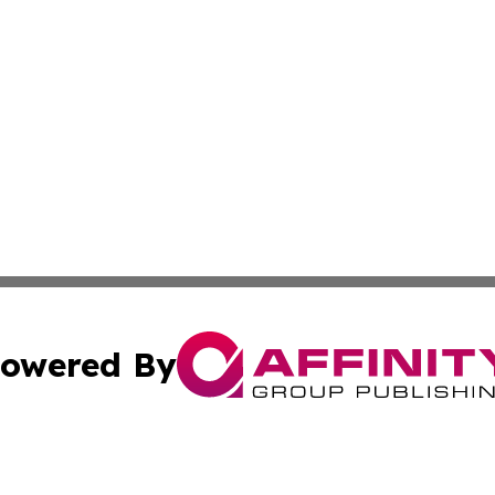
owered By
ubmit Press Release
Terms & Conditions
Copyright/DMCA