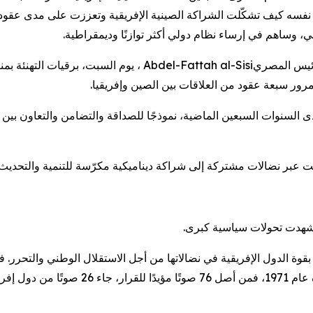
سه كيف تشكّلت الشراكة الصينية الإفريقية وتعززت على مدى عقود. ك
، وساهم في إرساء نظام دولي أكثر توازنًا وديمقراطية.
ئيس المصري
Abdel-Fattah al-Sisi
، يوم السبت، برقيات التهنئة ب
 مرور سبعة عقود من العلاقات بين الصين وإفريقيا.
سنوات السبعين الماضية، نموذجًا للصداقة والتضامن والتعاون بين الدو
لت عبر نضالات مشتركة إلى شراكة ديناميكية مكرّسة للتنمية والتحديث
شهدت تحولات سياسية كبرى.
الدول الإفريقية في نضالاتها من أجل الاستقلال الوطني والتحرر. في ا
المقعد الشرعي لجمهورية الصين الشعبية في الأم