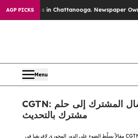
e
Chaos in Chattanooga. Newspaper Owner Calls 
AGP PICKS
Menu
CGTN: العلاقات الصينية الإفريقية في عامها السبعين: من مسيرة النضال المشترك إلى حلم
مشترك بالتحديث
CGT
مقالاً يسلّط الضوء على الدور المحوري لإفريقيا في