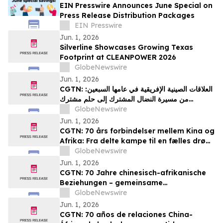
EIN Presswire Announces June Special on
Press Release Distribution Packages
EIN Presswire
Jun. 1, 2026
Silverline Showcases Growing Texas
Footprint at CLEANPOWER 2026
GlobeNewswire
Jun. 1, 2026
CGTN: العلاقات الصينية الإفريقية في عامها السبعين:
من مسيرة النضال المشترك إلى حلم مشترك
بالتحديث
GlobeNewswire
Jun. 1, 2026
CGTN: 70 års forbindelser mellem Kina og
Afrika: Fra delte kampe til en fælles drøm
om modernisering
GlobeNewswire
Jun. 1, 2026
CGTN: 70 Jahre chinesisch-afrikanische
Beziehungen – gemeinsame
Herausforderungen und ein gemeinsames
GlobeNewswire
Streben nach Modernisierung
Jun. 1, 2026
CGTN: 70 años de relaciones China-