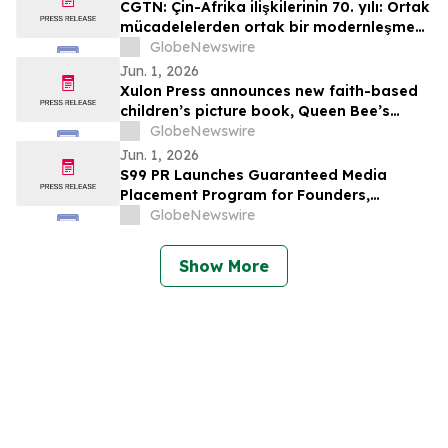
CGTN: Çin-Afrika ilişkilerinin 70. yılı: Ortak
mücadelelerden ortak bir modernleşme
hayaline
GlobeNewswire
Jun. 1, 2026
Xulon Press announces new faith-based
children’s picture book, Queen Bee’s
Garden of Virtues by Kristin Dean
GlobeNewswire
Jun. 1, 2026
S99 PR Launches Guaranteed Media
Placement Program for Founders,
Executives, and Brands Seeking Stronger
GlobeNewswire
Digital Authority
Show More