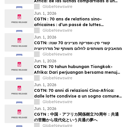
África: de las luchas compartidas a un
sueño común de modernización
GlobeNewswire
Jun. 1, 2026
CGTN : 70 ans de relations sino-
africaines : d’un passé de luttes
communes à un projet partagé de
GlobeNewswire
modernisation
Jun. 1, 2026
CGTN: קשרי סין-אפריקה מציינים 70 שנה:
ממאבקים משותפים לחלום משותף של מודרניזציה
GlobeNewswire
Jun. 1, 2026
CGTN: 70 tahun hubungan Tiongkok-
Afrika: Dari perjuangan bersama menuju
impian bersama akan modernisasi
GlobeNewswire
Jun. 1, 2026
CGTN: 70 anni di relazioni Cina-Africa:
dalle lotte condivise a un sogno comune
di modernizzazione
GlobeNewswire
Jun. 1, 2026
CGTN：中国・アフリカ関係樹立70周年：共通
の苦難から現代化という共通の夢へ
GlobeNewswire