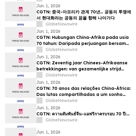
Jun. 1, 2026
CGTN: 중국-아프리카 관계 70년… 공동의 투쟁에
서 현대화라는 공동의 꿈을 향해 나아가다
GlobeNewswire
Jun. 1, 2026
CGTN: Hubungan China-Afrika pada usia
70 tahun: Daripada perjuangan bersama
kepada impian pemodenan yang sama
GlobeNewswire
Jun. 1, 2026
CGTN: Zeventig jaar Chinees-Afrikaanse
betrekkingen: van gezamenlijke strijd
naar een gedeelde droom van
GlobeNewswire
modernisering
Jun. 1, 2026
CGTN: 70 anos das relações China-África:
Das lutas compartilhadas a um sonho
comum de modernização
GlobeNewswire
Jun. 1, 2026
CGTN: ความสัมพันธ์จีน-แอฟริกาครบรอบ 70 ปี:…
GlobeNewswire
Jun. 1, 2026